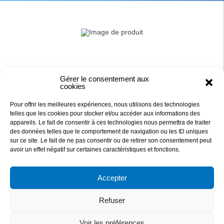
Gérer le consentement aux
cookies
Pour offrir les meilleures expériences, nous utilisons des technologies
telles que les cookies pour stocker et/ou accéder aux informations des
appareils. Le fait de consentir à ces technologies nous permettra de traiter
des données telles que le comportement de navigation ou les ID uniques
sur ce site. Le fait de ne pas consentir ou de retirer son consentement peut
DAQUA
avoir un effet négatif sur certaines caractéristiques et fonctions.
Accepter
27 RUE DE LA PETITE MEILLERAIE
44 840 LES SORINIERES, FRANCE
Refuser
829 876 705 R.C.S NANTES
TEL : 02 40 78 09 09 - Mail: contact@daqua.fr
Voir les préférences