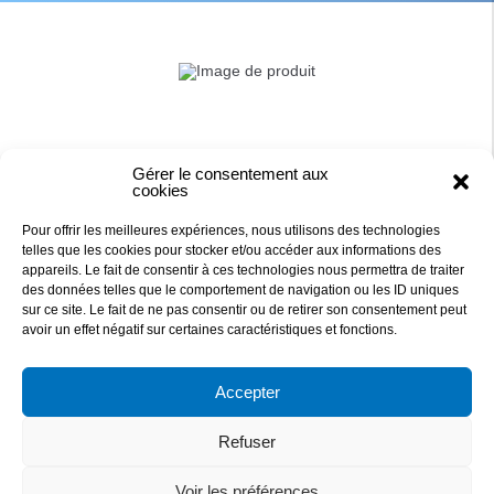
Gérer le consentement aux
cookies
Pour offrir les meilleures expériences, nous utilisons des technologies
telles que les cookies pour stocker et/ou accéder aux informations des
appareils. Le fait de consentir à ces technologies nous permettra de traiter
des données telles que le comportement de navigation ou les ID uniques
sur ce site. Le fait de ne pas consentir ou de retirer son consentement peut
DAQUA
avoir un effet négatif sur certaines caractéristiques et fonctions.
Accepter
27 RUE DE LA PETITE MEILLERAIE
44 840 LES SORINIERES, FRANCE
Refuser
829 876 705 R.C.S NANTES
TEL : 02 40 78 09 09 - Mail: contact@daqua.fr
Voir les préférences