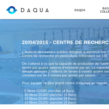
BAS
DAQUA
COLLE
20/04/2015 - CENTRE DE RECHER
L'Autorité des travaux publics, Ashghal, a annoncé hier
Centre de recherche en pisciculture, s'étendant sur 10
On s'attend à ce que la capacité de production de l'unité
larves par quatre saisons d'écloserie par an. La capacité
devrait atteindre 2 millions de larves à travers quatre sa
crevettes est de 6 tonnes par année par saison.
Pour équiper ce plus grand centre d’élevage au monde, 
- 5 filtres D2500 plancher (4 Bars)
- 20 filtres D1600 plancher (4 Bars)
- 12 filtres D1400 plancher (4 Bars)
- 16 filtres D1200 plancher (4 Bars)
- 22 filtres D1050 plancher (4 Bars)