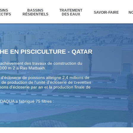
SINS
BASSINS
TRAITEMENT
SAVOIR-FAIRE
NO
CTIFS
RÉSIDENTIELS
DES EAUX
CHE EN PISCICULTURE - QATAR
 l'achèvement des travaux de construction du
1 000 m 2 à Ras Matbakh.
 d'écloserie de poissons atteigne 2,4 millions de
 de production de l'unité d'écloserie de crevettes
isons d'écloserie par an et la production finale de
DAQUA a fabriqué 75 filtres :