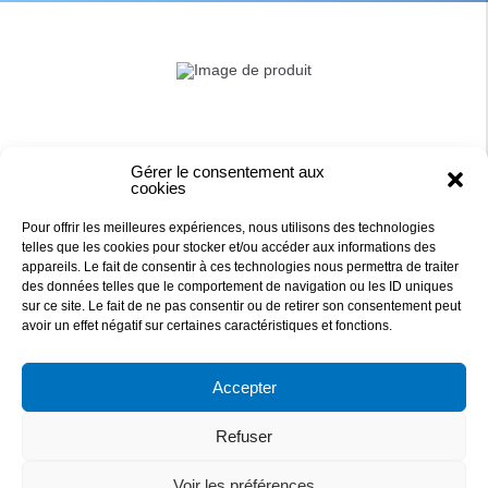
Gérer le consentement aux
cookies
Pour offrir les meilleures expériences, nous utilisons des technologies
telles que les cookies pour stocker et/ou accéder aux informations des
appareils. Le fait de consentir à ces technologies nous permettra de traiter
des données telles que le comportement de navigation ou les ID uniques
sur ce site. Le fait de ne pas consentir ou de retirer son consentement peut
DAQUA
avoir un effet négatif sur certaines caractéristiques et fonctions.
Accepter
27 RUE DE LA PETITE MEILLERAIE
44 840 LES SORINIERES, FRANCE
Refuser
829 876 705 R.C.S NANTES
TEL : 02 40 78 09 09 - Mail: contact@daqua.fr
Voir les préférences