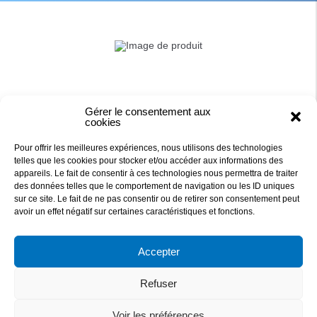
Gérer le consentement aux
cookies
Pour offrir les meilleures expériences, nous utilisons des technologies
telles que les cookies pour stocker et/ou accéder aux informations des
appareils. Le fait de consentir à ces technologies nous permettra de traiter
des données telles que le comportement de navigation ou les ID uniques
sur ce site. Le fait de ne pas consentir ou de retirer son consentement peut
DAQUA
avoir un effet négatif sur certaines caractéristiques et fonctions.
Accepter
27 RUE DE LA PETITE MEILLERAIE
44 840 LES SORINIERES, FRANCE
Refuser
829 876 705 R.C.S NANTES
TEL : 02 40 78 09 09 - Mail: contact@daqua.fr
Voir les préférences