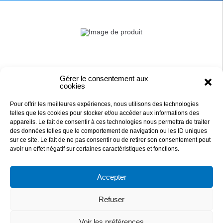
Gérer le consentement aux
cookies
Pour offrir les meilleures expériences, nous utilisons des technologies
telles que les cookies pour stocker et/ou accéder aux informations des
appareils. Le fait de consentir à ces technologies nous permettra de traiter
des données telles que le comportement de navigation ou les ID uniques
sur ce site. Le fait de ne pas consentir ou de retirer son consentement peut
DAQUA
avoir un effet négatif sur certaines caractéristiques et fonctions.
Accepter
27 RUE DE LA PETITE MEILLERAIE
44 840 LES SORINIERES, FRANCE
Refuser
829 876 705 R.C.S NANTES
TEL : 02 40 78 09 09 - Mail: contact@daqua.fr
Voir les préférences